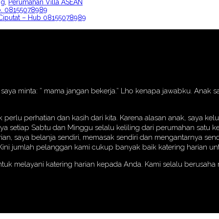
ng
,
Perumahan Villa ASEAN
ub. 08155078989
 Ciputat – Hub 08155078989
nak saya minta: ” mama jangan bekerja.” Lho kenapa jawabku. Anak
erlu perhatian dan kasih dari kita. Karena alasan anak, saya k
aya setiap Sabtu dan Minggu selalu keliling dari perumahan satu
rian, saya belanja sendiri, memasak sendiri dan mengantarnya send
i jumlah pelanggan kami cukup banyak baik katering harian untu
ntuk melayani katering harian kepada Anda. Kami selalu berusah