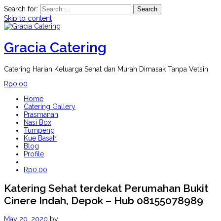
Search for:
Skip to content
Gracia Catering
Catering Harian Keluarga Sehat dan Murah Dimasak Tanpa Vetsin
Rp
0.00
Home
Catering Gallery
Prasmanan
Nasi Box
Tumpeng
Kue Basah
Blog
Profile
Rp
0.00
Katering Sehat terdekat Perumahan Bukit
Cinere Indah, Depok – Hub 08155078989
May 20, 2020
by