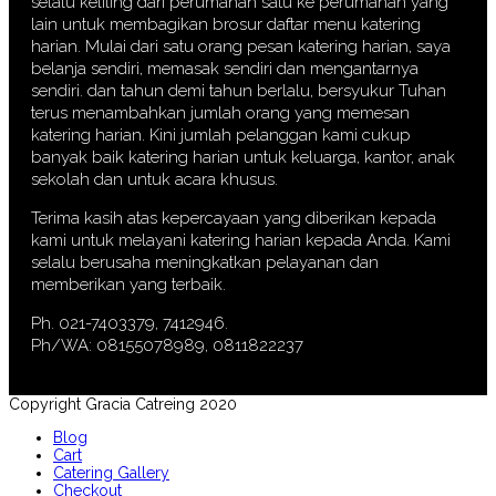
selalu keliling dari perumahan satu ke perumahan yang
lain untuk membagikan brosur daftar menu katering
harian. Mulai dari satu orang pesan katering harian, saya
belanja sendiri, memasak sendiri dan mengantarnya
sendiri. dan tahun demi tahun berlalu, bersyukur Tuhan
terus menambahkan jumlah orang yang memesan
katering harian. Kini jumlah pelanggan kami cukup
banyak baik katering harian untuk keluarga, kantor, anak
sekolah dan untuk acara khusus.
Terima kasih atas kepercayaan yang diberikan kepada
kami untuk melayani katering harian kepada Anda. Kami
selalu berusaha meningkatkan pelayanan dan
memberikan yang terbaik.
Ph. 021-7403379, 7412946.
Ph/WA: 08155078989, 0811822237
Copyright Gracia Catreing 2020
Blog
Cart
Catering Gallery
Checkout