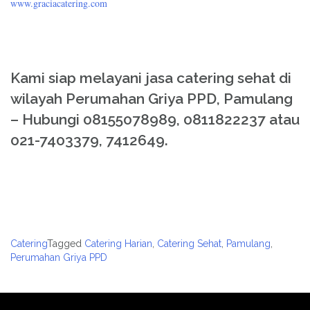
www.graciacatering.com
Kami siap melayani jasa catering sehat di
wilayah Perumahan Griya PPD, Pamulang
– Hubungi 08155078989, 0811822237 atau
021-7403379, 7412649.
Catering
Tagged
Catering Harian
,
Catering Sehat
,
Pamulang
,
Perumahan Griya PPD
Post
navigation