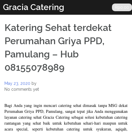
Skip
Gracia Catering
Rp
0.00
to
content
Katering Sehat terdekat
Perumahan Griya PPD,
Pamulang – Hub
08155078989
May 23, 2020
by
No comments yet
Bagi Anda yang ingin mencari catering sehat dimasak tanpa MSG dekat
Perumahan Griya PPD, Pamulang, sangat tepat jika Anda menggunakan
layanan catering sehat Gracia Catering sebagai solusi kebutuhan catering
rantangan yang sehat baik untuk kebutuhan sehari-hari maupun untuk
acara special, seperti kebutuhan catering untuk syukuran, aqiqah,