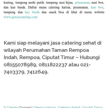
kuning, tumpeng nashi putih, tumpeng nasi hijau,
prasmanan
, nasi box,
dan kue basah. Daftar menu catering harian, prasmanan,
nasi box
,
tumpeng dan
kue basah
dan snack bisa di lihat di menu website
www.graciacatering.com
Kami siap melayani jasa catering sehat di
wilayah Perumahan Taman Rempoa
Indah, Rempoa, Ciputat Timur – Hubungi
08155078989, 0811822237 atau 021-
7403379, 7412649.
Catering
Tagged
Catering Harian
,
Catering Sehat
,
Ciputat Timur
,