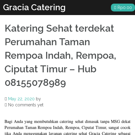
Skip
Gracia Catering
Rp
0.00
to
content
Katering Sehat terdekat
Perumahan Taman
Rempoa Indah, Rempoa,
Ciputat Timur – Hub
08155078989
May 22, 2020
by
No comments yet
Bagi Anda yang membutuhkan catering sehat dimasak tanpa MSG dekat
Perumahan Taman Rempoa Indah, Rempoa, Ciputat Timur, sangat cocok
jika Anda menggunakan layanan catering sehat Gracia Catering sebagai