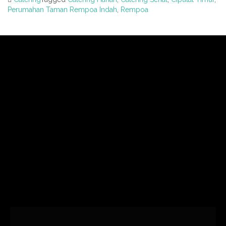
Perumahan Taman Rempoa Indah
,
Rempoa
Post
navigation