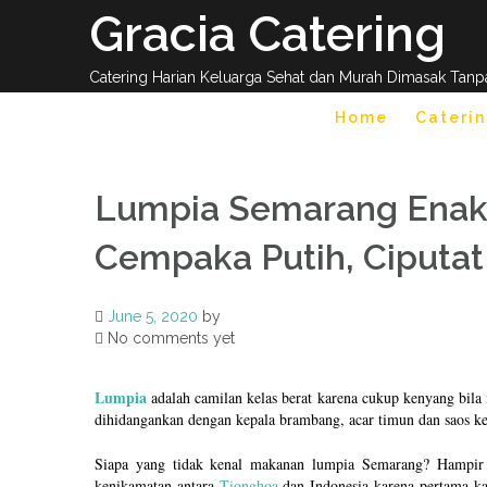
Skip
Gracia Catering
to
content
Catering Harian Keluarga Sehat dan Murah Dimasak Tanp
Home
Caterin
Lumpia Semarang Enak 
Cempaka Putih, Ciputat
June 5, 2020
by
No comments yet
Lumpia
adalah camilan kelas berat karena cukup kenyang bi
dihidangankan dengan kepala brambang, acar timun dan saos ke
Siapa yang tidak kenal makanan lumpia Semarang? Hampir
kenikamatan antara
Tionghoa
dan Indonesia karena pertama ka