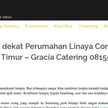
a Vetsin
g Gallery
Prasmanan
Nasi Box
Tumpeng
K
dekat Perumahan Linaya Com
 Timur – Gracia Catering 081
la menikmati lumpia. Bau rebungnya sangat khas membuat lumpia menajdi kuda
ntal agak manis. Kombinasi lumpia, kepala brambang, acar dan saos kentalnya
 semua orang yang mampir ke Semarang pasti belanja buah tangan makana
li dibuat oleh seorang keturunan Tionghoa yang menikah dengan orang
Indon