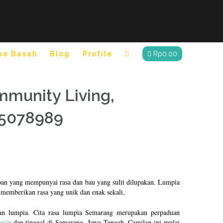
ue Basah
Blog
Profile
Rp
0.00
munity Living,
55078989
pan yang mempunyai rasa dan bau yang sulit dilupakan. Lumpia
 memberikan rasa yang unik dan enak sekali,
n lumpia. Cita rasa lumpia Semarang merupakan perpaduan
esia
dan tinggal di Semarang, Jawa Tengah. Camilan ini mulai