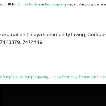
lumpia basah
lumpia goreng
erisi 10 biji
atau
dengan isian udang atau ayam
Perumahan Linaya Community Living, Cempaka
7403379, 7412649.
ur
,
lumpia basah
,
lumpia goreng
,
Lumpia Semarang
,
Perumahan Linay