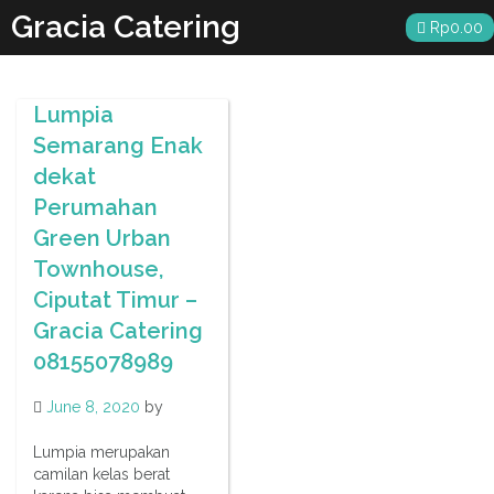
Skip
Gracia Catering
Rp
0.00
to
content
Lumpia
Semarang Enak
dekat
Perumahan
Green Urban
Townhouse,
Ciputat Timur –
Gracia Catering
08155078989
June 8, 2020
by
Lumpia merupakan
camilan kelas berat