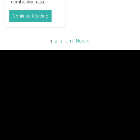
memberikan rasa…
Continue Reading
1
2
3
…
17
Next »