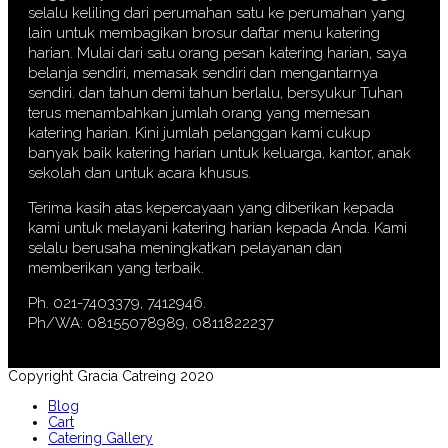
selalu keliling dari perumahan satu ke perumahan yang
lain untuk membagikan brosur daftar menu katering
harian. Mulai dari satu orang pesan katering harian, saya
belanja sendiri, memasak sendiri dan mengantarnya
sendiri. dan tahun demi tahun berlalu, bersyukur Tuhan
terus menambahkan jumlah orang yang memesan
katering harian. Kini jumlah pelanggan kami cukup
banyak baik katering harian untuk keluarga, kantor, anak
sekolah dan untuk acara khusus.
Terima kasih atas kepercayaan yang diberikan kepada
kami untuk melayani katering harian kepada Anda. Kami
selalu berusaha meningkatkan pelayanan dan
memberikan yang terbaik.
Ph. 021-7403379, 7412946.
Ph/WA: 08155078989, 0811822237
Copyright Gracia Catreing 2020
Blog
Cart
Catering Gallery