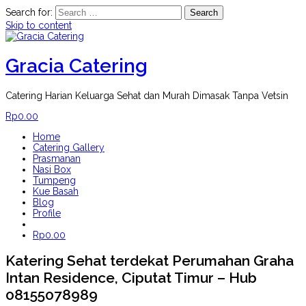
Search for:
Skip to content
Gracia Catering
Catering Harian Keluarga Sehat dan Murah Dimasak Tanpa Vetsin
Rp
0.00
Home
Catering Gallery
Prasmanan
Nasi Box
Tumpeng
Kue Basah
Blog
Profile
Rp
0.00
Katering Sehat terdekat Perumahan Graha
Intan Residence, Ciputat Timur – Hub
08155078989