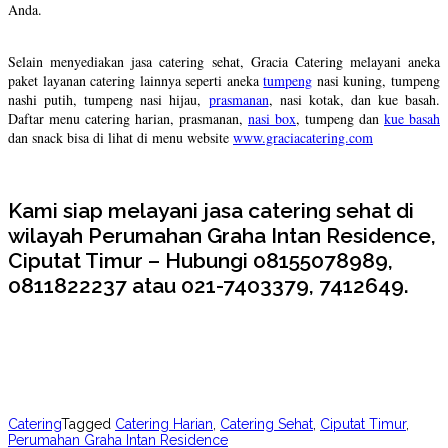
Anda.
Selain menyediakan jasa catering sehat, Gracia Catering melayani aneka
paket layanan catering lainnya seperti aneka
tumpeng
nasi kuning, tumpeng
nashi putih, tumpeng nasi hijau,
prasmanan
, nasi kotak, dan kue basah.
Daftar menu catering harian, prasmanan,
nasi box
, tumpeng dan
kue basah
dan snack bisa di lihat di menu website
www.graciacatering.com
Kami siap melayani jasa catering sehat di
wilayah Perumahan Graha Intan Residence,
Ciputat Timur – Hubungi 08155078989,
0811822237 atau 021-7403379, 7412649.
Catering
Tagged
Catering Harian
,
Catering Sehat
,
Ciputat Timur
,
Perumahan Graha Intan Residence